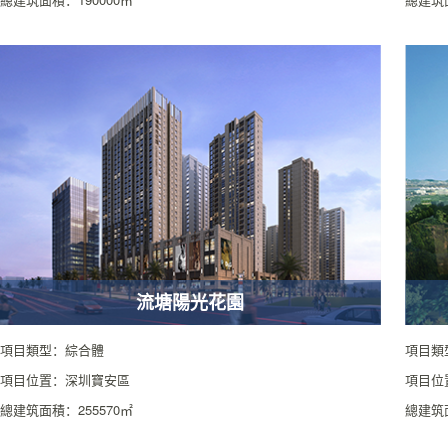
流塘陽光花園
項目類型：綜合體
項目類
項目位置：深圳寶安區
項目位
總建筑面積：255570㎡
總建筑面