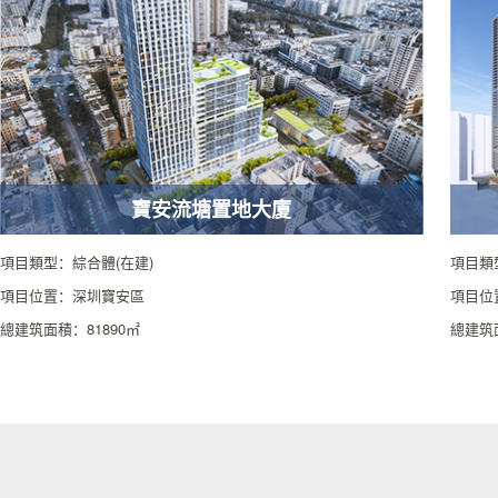
寶安流塘置地大廈
項目類型：綜合體(在建)
項目類
項目位置：深圳寶安區
項目位
總建筑面積：81890㎡
總建筑面