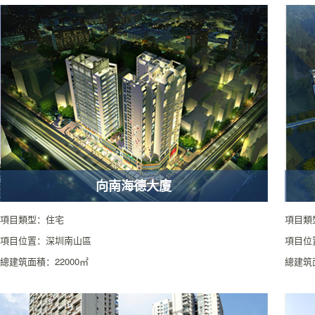
向南海德大廈
項目類型：住宅
項目類
項目位置：深圳南山區
項目位
總建筑面積：22000㎡
總建筑面