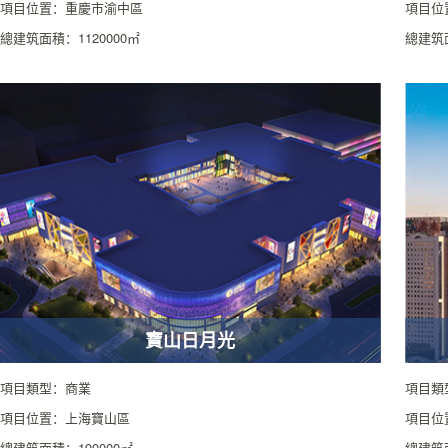
項目位置：重慶市渝中區
項目位
總建筑面積：1120000㎡
總建筑面
寶山日月光
項目類型：商業
項目類
項目位置：上海寶山區
項目位
總建筑面積：190000㎡
總建筑面