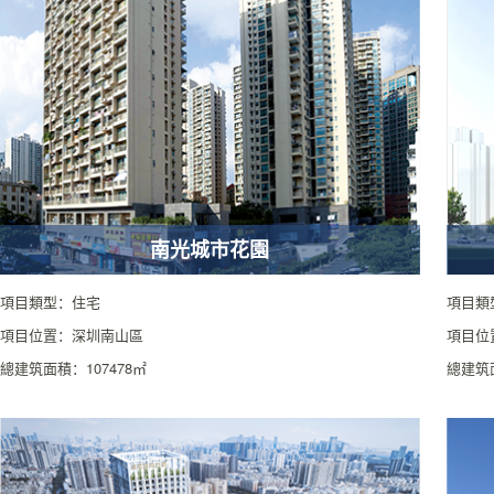
南光城市花園
項目類型：住宅
項目類
項目位置：深圳南山區
項目位
總建筑面積：107478㎡
總建筑面