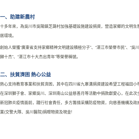
一、助建新農村
十多年來，為吳川市吳陽鎮芝藹村加強基礎設施建設捐資，營造家鄉的文明生
居環境。
創始人榮獲“廣東省支持家鄉精神文明建設積極分子”、“湛江市榮譽市民”、“吳
歸十杰”、“湛江市十大杰出青年”等榮譽稱號。
二、扶貧濟困 熱心公益
熱心支持教育事業和扶貧濟困，其中在四川省九寨溝捐資建設希望工程福田小
在深圳獅子會、家鄉吳川、深圳南山公益慈善月等活動中捐款獻愛心，在此次
新冠肺炎疫情面前，踐行社會責任，多方籌措采購防疫物資，向慈善機構及政
業(交警大隊、吳川醫院)捐贈物資及現金!