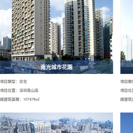
南光城市花園
項目類型：住宅
項目類
項目位置：深圳南山區
項目位
總建筑面積：107478㎡
總建筑面