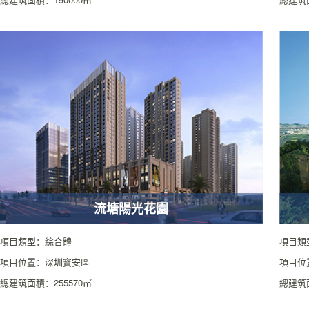
流塘陽光花園
項目類型：綜合體
項目類
項目位置：深圳寶安區
項目位
總建筑面積：255570㎡
總建筑面