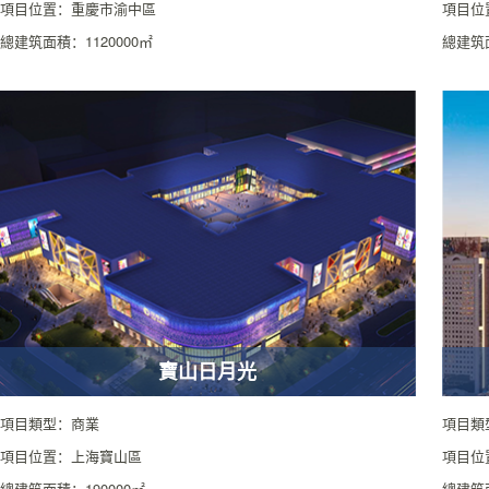
項目位置：重慶市渝中區
項目位
總建筑面積：1120000㎡
總建筑面
寶山日月光
項目類型：商業
項目類
項目位置：上海寶山區
項目位
總建筑面積：190000㎡
總建筑面