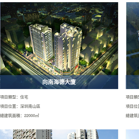
向南海德大廈
項目類型：住宅
項目類
項目位置：深圳南山區
項目位
總建筑面積：22000㎡
總建筑面