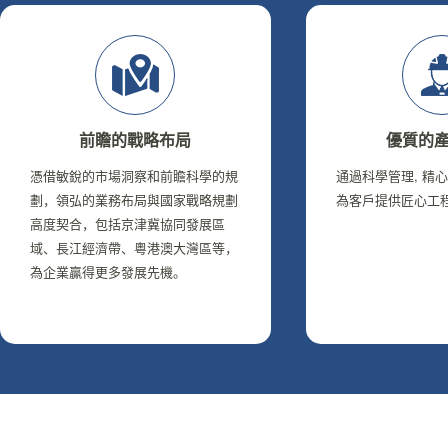
前瞻的戰略布局
優質的
憑借敏銳的市場洞察和前瞻科學的規
通過科學管理, 精
劃，領弘的業務布局與國家戰略規劃
為客戶提供匠心工
高度契合，包括京津冀協同發展區
域、長江經濟帶、粵港澳大灣區等，
為企業贏得更多發展先機。