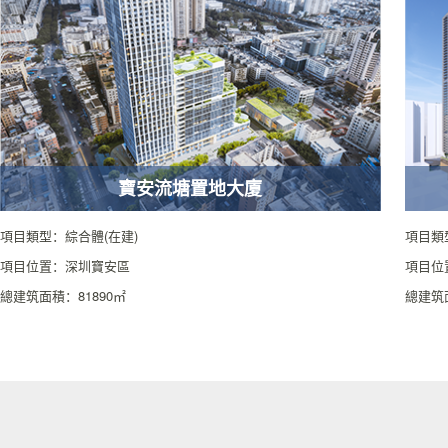
寶安流塘置地大廈
項目類型：綜合體(在建)
項目類
項目位置：深圳寶安區
項目位
總建筑面積：81890㎡
總建筑面