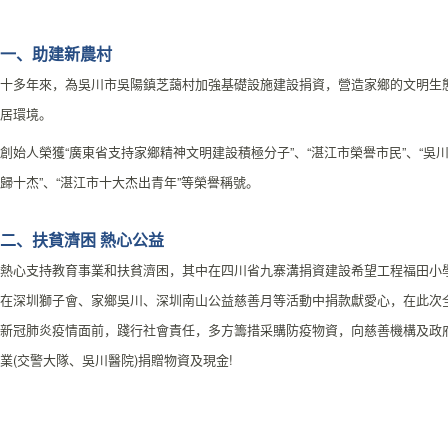
一、助建新農村
十多年來，為吳川市吳陽鎮芝藹村加強基礎設施建設捐資，營造家鄉的文明生
居環境。
創始人榮獲“廣東省支持家鄉精神文明建設積極分子”、“湛江市榮譽市民”、“吳
歸十杰”、“湛江市十大杰出青年”等榮譽稱號。
二、扶貧濟困 熱心公益
熱心支持教育事業和扶貧濟困，其中在四川省九寨溝捐資建設希望工程福田小
在深圳獅子會、家鄉吳川、深圳南山公益慈善月等活動中捐款獻愛心，在此次
新冠肺炎疫情面前，踐行社會責任，多方籌措采購防疫物資，向慈善機構及政
業(交警大隊、吳川醫院)捐贈物資及現金!