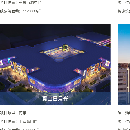
項目位置：重慶市渝中區
項目位
總建筑面積：1120000㎡
總建筑面
寶山日月光
項目類型：商業
項目類
項目位置：上海寶山區
項目位
總建筑面積：190000㎡
總建筑面