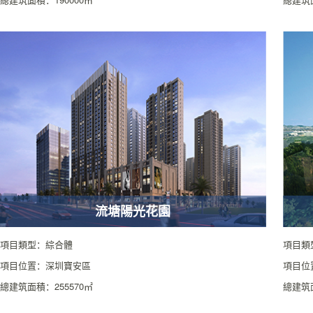
流塘陽光花園
項目類型：綜合體
項目類
項目位置：深圳寶安區
項目位
總建筑面積：255570㎡
總建筑面