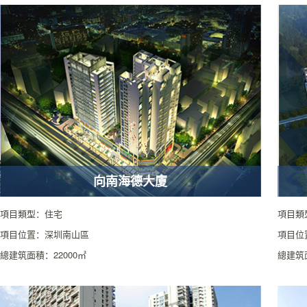
向南海德大廈
項目類型：住宅
項目類
項目位置：深圳南山區
項目位
總建筑面積：22000㎡
總建筑面