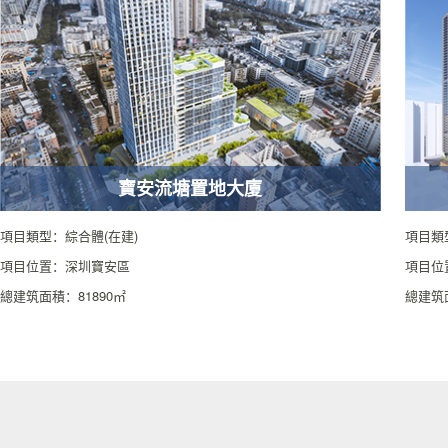
寶安流塘置地大廈
項目類型：綜合體(在建)
項目類
項目位置：深圳寶安區
項目位
總建筑面積：81890㎡
總建筑面