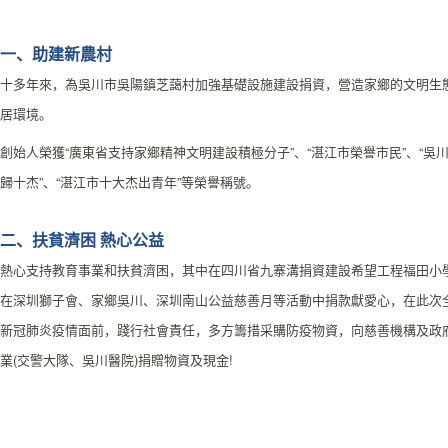
一、助建新農村
十多年來，為吳川市吳陽鎮芝藹村加強基礎設施建設捐資，營造家鄉的文明生
居環境。
創始人榮獲“廣東省支持家鄉精神文明建設積極分子”、“湛江市榮譽市民”、“吳
歸十杰”、“湛江市十大杰出青年”等榮譽稱號。
二、扶貧濟困 熱心公益
熱心支持教育事業和扶貧濟困，其中在四川省九寨溝捐資建設希望工程福田小
在深圳獅子會、家鄉吳川、深圳南山公益慈善月等活動中捐款獻愛心，在此次
新冠肺炎疫情面前，踐行社會責任，多方籌措采購防疫物資，向慈善機構及政
業(交警大隊、吳川醫院)捐贈物資及現金!