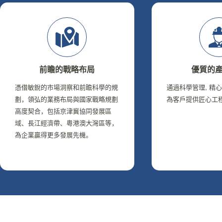
前瞻的戰略布局
優質的
憑借敏銳的市場洞察和前瞻科學的規
通過科學管理, 精
劃，領弘的業務布局與國家戰略規劃
為客戶提供匠心工
高度契合，包括京津冀協同發展區
域、長江經濟帶、粵港澳大灣區等，
為企業贏得更多發展先機。