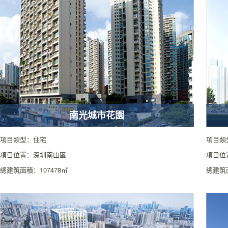
南光城市花園
項目類型：住宅
項目類
項目位置：深圳南山區
項目位
總建筑面積：107478㎡
總建筑面